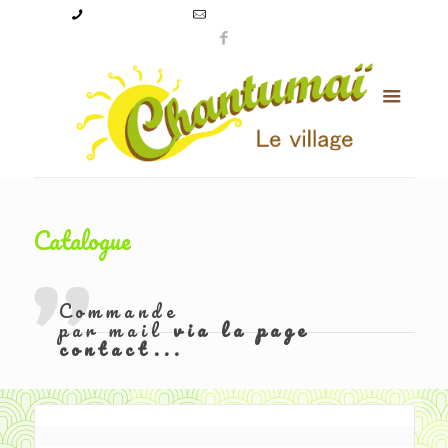
09 50 56 24 08
levillagechantumai@orange.fr
Catalogue
Commande
par mail
via la page
contact...