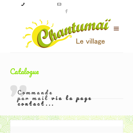
09 50 56 24 08
levillagechantumai@orange.fr
Catalogue
Commande
par mail
via la page
contact...