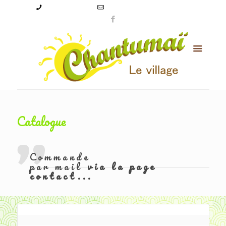
09 50 56 24 08
levillagechantumai@orange.fr
Catalogue
Commande
par mail
via la page
contact...