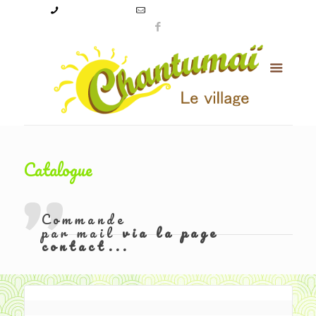
09 50 56 24 08
levillagechantumai@orange.fr
Catalogue
Commande
par mail
via la page
contact...