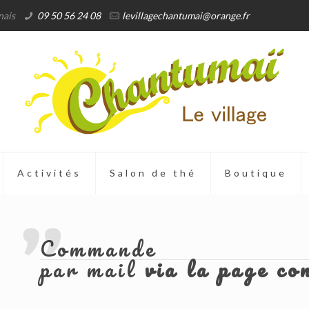
nais
09 50 56 24 08
levillagechantumai@orange.fr
Activités
Salon de thé
Boutique
Commande
par mail
via la page co