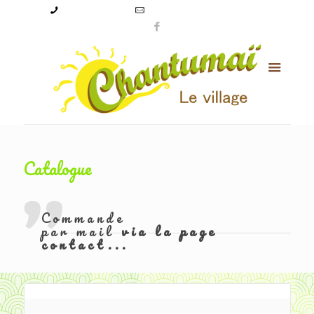
09 50 56 24 08
levillagechantumai@orange.fr
Catalogue
Commande
par mail
via la page
contact...