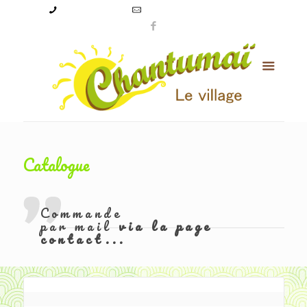
09 50 56 24 08
levillagechantumai@orange.fr
Catalogue
Commande
par mail
via la page
contact...