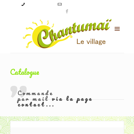
09 50 56 24 08
levillagechantumai@orange.fr
Catalogue
Commande
par mail
via la page
contact...