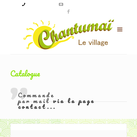
09 50 56 24 08
levillagechantumai@orange.fr
Catalogue
Commande
par mail
via la page
contact...