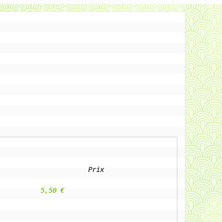
Prix
					5,50 €                