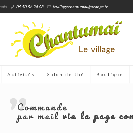
nais
09 50 56 24 08
levillagechantumai@orange.fr
Activités
Salon de thé
Boutique
Commande
par mail
via la page co