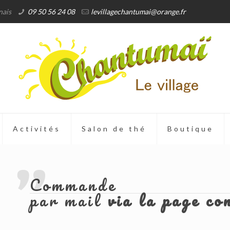
nais
09 50 56 24 08
levillagechantumai@orange.fr
Activités
Salon de thé
Boutique
Commande
par mail
via la page co