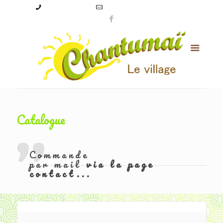
09 50 56 24 08
levillagechantumai@orange.fr
Catalogue
Commande
par mail
via la page
contact...