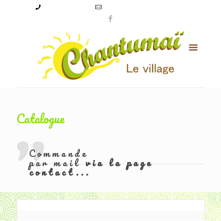
09 50 56 24 08
levillagechantumai@orange.fr
Catalogue
Commande
par mail
via la page
contact...