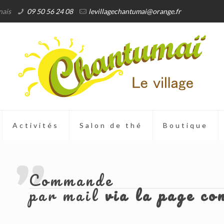
nais
09 50 56 24 08
levillagechantumai@orange.fr
Activités
Salon de thé
Boutique
Commande
par mail
via la page co