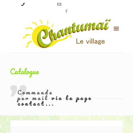
09 50 56 24 08
levillagechantumai@orange.fr
Catalogue
Commande
par mail
via la page
contact...