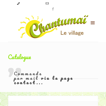
09 50 56 24 08
levillagechantumai@orange.fr
Catalogue
Commande
par mail
via la page
contact...