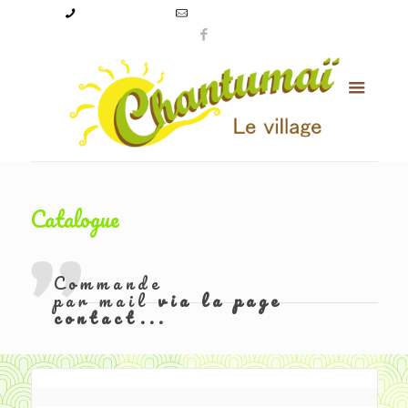
09 50 56 24 08
levillagechantumai@orange.fr
Catalogue
Commande
par mail
via la page
contact...