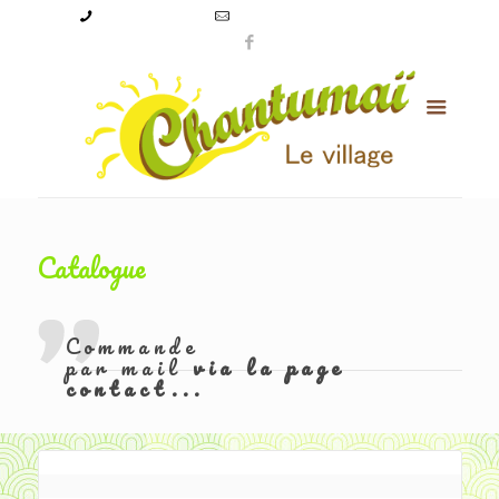
09 50 56 24 08
levillagechantumai@orange.fr
Catalogue
Commande
par mail
via la page
contact...