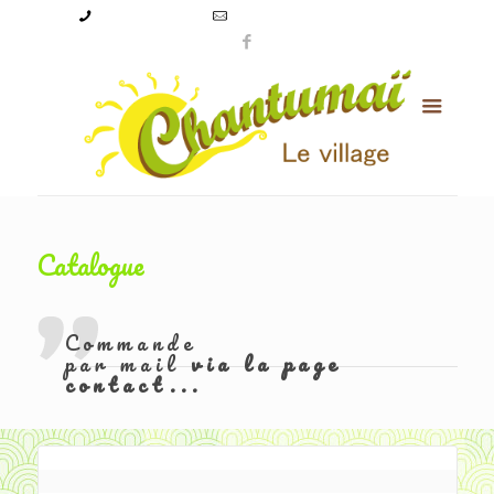
09 50 56 24 08
levillagechantumai@orange.fr
Catalogue
Commande
par mail
via la page
contact...