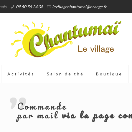
nais
09 50 56 24 08
levillagechantumai@orange.fr
Activités
Salon de thé
Boutique
Commande
par mail
via la page co