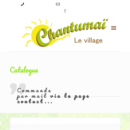
09 50 56 24 08
levillagechantumai@orange.fr
Catalogue
Commande
par mail
via la page
contact...