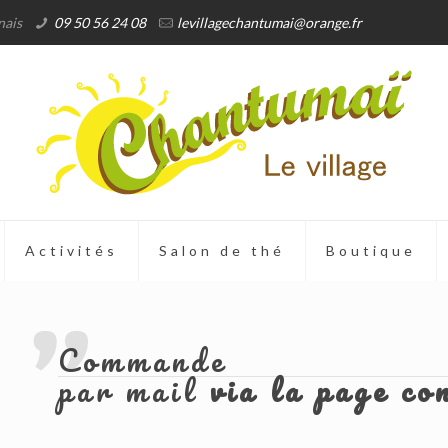
nais
09 50 56 24 08
levillagechantumai@orange.fr
Activités
Salon de thé
Boutique
Commande
par mail
via la page co