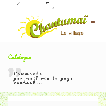
09 50 56 24 08
levillagechantumai@orange.fr
Catalogue
Commande
par mail
via la page
contact...