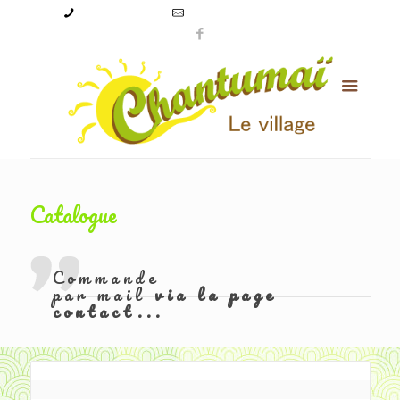
09 50 56 24 08
levillagechantumai@orange.fr
Catalogue
Commande
par mail
via la page
contact...