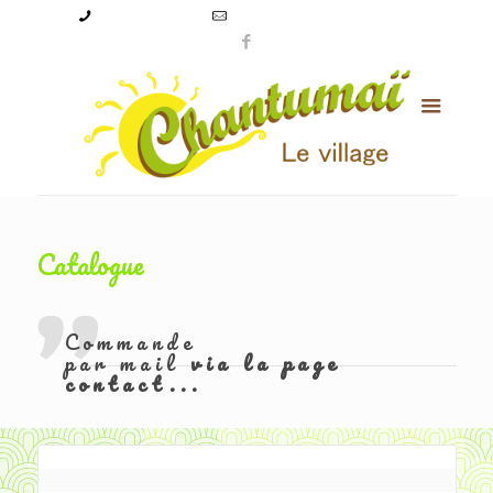
09 50 56 24 08
levillagechantumai@orange.fr
Catalogue
Commande
par mail
via la page
contact...