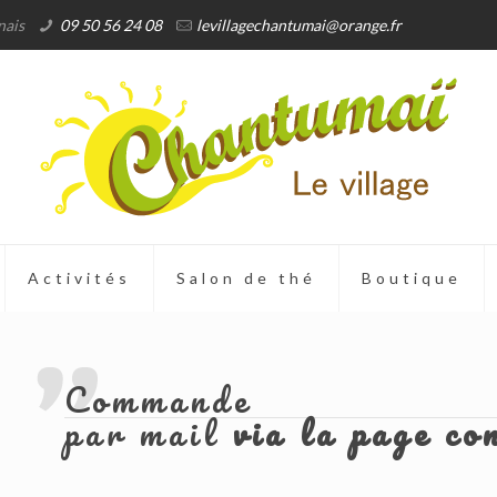
nais
09 50 56 24 08
levillagechantumai@orange.fr
Activités
Salon de thé
Boutique
Commande
par mail
via la page co