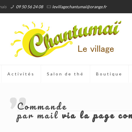
nais
09 50 56 24 08
levillagechantumai@orange.fr
Activités
Salon de thé
Boutique
Commande
par mail
via la page co