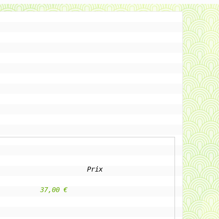
Prix
					37,00 €                