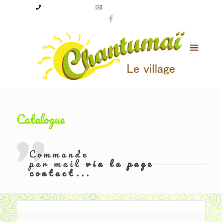
09 50 56 24 08
levillagechantumai@orange.fr
Catalogue
Commande
par mail
via la page
contact...