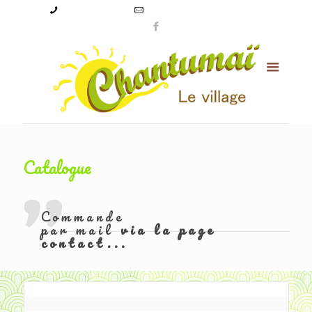
09 50 56 24 08
levillagechantumai@orange.fr
Catalogue
Commande
par mail
via la page
contact...