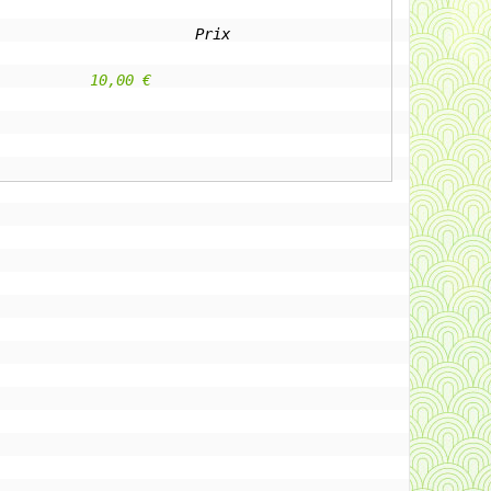
Prix
					10,00 €                