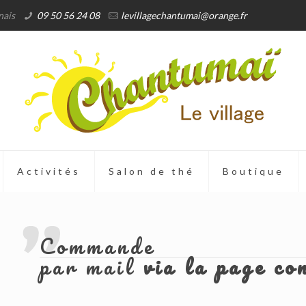
nais
09 50 56 24 08
levillagechantumai@orange.fr
Activités
Salon de thé
Boutique
Commande
par mail
via la page co