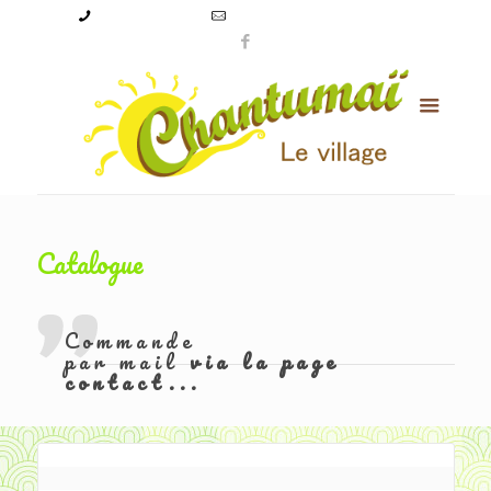
09 50 56 24 08
levillagechantumai@orange.fr
Catalogue
Commande
par mail
via la page
contact...