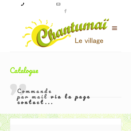
09 50 56 24 08
levillagechantumai@orange.fr
Catalogue
Commande
par mail
via la page
contact...