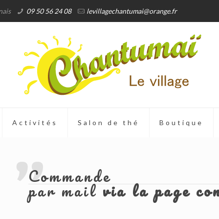
nais
09 50 56 24 08
levillagechantumai@orange.fr
Activités
Salon de thé
Boutique
Commande
par mail
via la page co