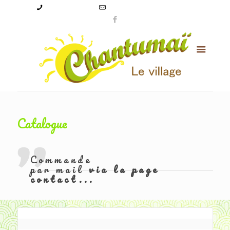
09 50 56 24 08
levillagechantumai@orange.fr
Catalogue
Commande
par mail
via la page
contact...