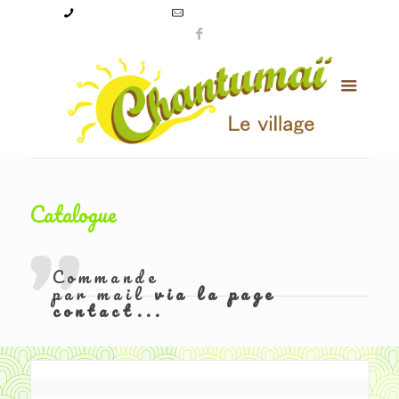
09 50 56 24 08
levillagechantumai@orange.fr
Catalogue
Commande
par mail
via la page
contact...