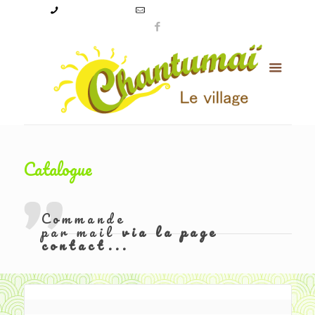
09 50 56 24 08
levillagechantumai@orange.fr
Catalogue
Commande
par mail
via la page
contact...