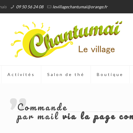
nais
09 50 56 24 08
levillagechantumai@orange.fr
Activités
Salon de thé
Boutique
Commande
par mail
via la page co