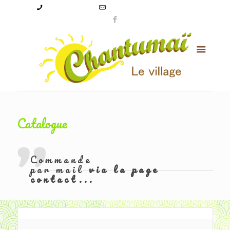
09 50 56 24 08
levillagechantumai@orange.fr
Catalogue
Commande
par mail
via la page
contact...