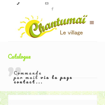
09 50 56 24 08
levillagechantumai@orange.fr
Catalogue
Commande
par mail
via la page
contact...