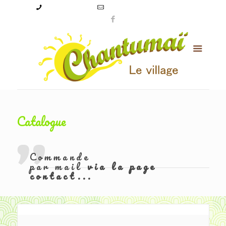
09 50 56 24 08
levillagechantumai@orange.fr
Catalogue
Commande
par mail
via la page
contact...