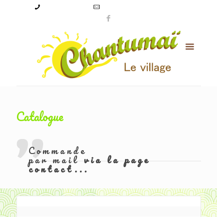
09 50 56 24 08
levillagechantumai@orange.fr
Catalogue
Commande
par mail
via la page
contact...