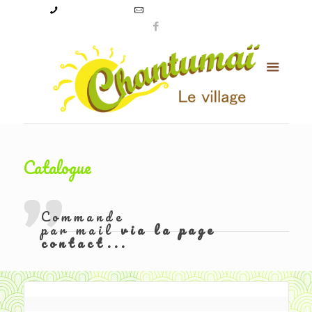
09 50 56 24 08
levillagechantumai@orange.fr
Catalogue
Commande
par mail
via la page
contact...