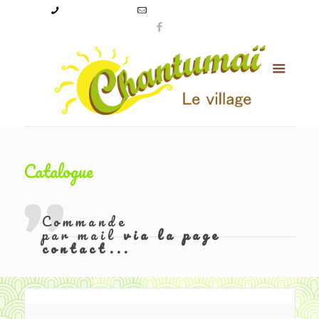
09 50 56 24 08
levillagechantumai@orange.fr
Catalogue
Commande
par mail
via la page
contact...