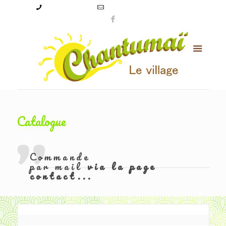
09 50 56 24 08
levillagechantumai@orange.fr
Catalogue
Commande
par mail
via la page
contact...