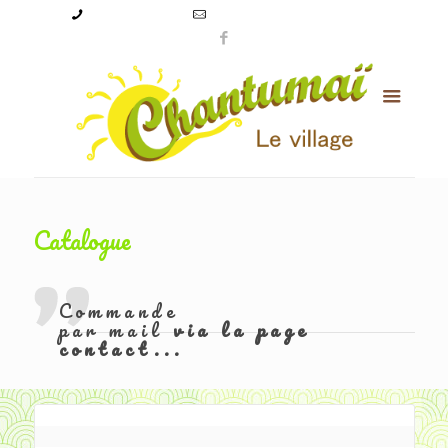
09 50 56 24 08
levillagechantumai@orange.fr
Catalogue
Commande
par mail
via la page
contact...